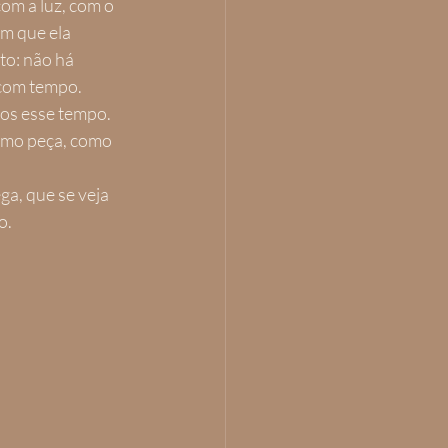
om a luz, com o 
m que ela 
to: não há 
 com tempo.
os esse tempo. 
omo peça, como 
ga, que se veja 
o.