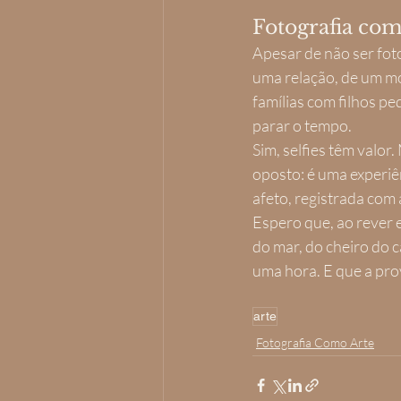
Fotografia co
Apesar de não ser fot
uma relação, de um mo
famílias com filhos pe
parar o tempo.
Sim, selfies têm valor
oposto: é uma experiê
afeto, registrada com
Espero que, ao rever 
do mar, do cheiro do 
uma hora. E que a pro
arte
Fotografia Como Arte