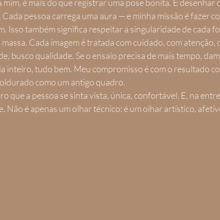
a mim, é mais do que registrar uma pose bonita. É desenhar c
. Cada pessoa carrega uma aura — e minha missão é fazer co
 Isso também significa respeitar a singularidade de cada fo
m massa. Cada imagem é tratada com cuidado, com atenção,
e, busco qualidade. Se o ensaio precisa de mais tempo, dam
dia inteiro, tudo bem. Meu compromisso é com o resultado c
moldurado como um antigo quadro.
o que a pessoa se sinta vista, única, confortável. E, na entre
 Não é apenas um olhar técnico: é um olhar artístico, afetiv