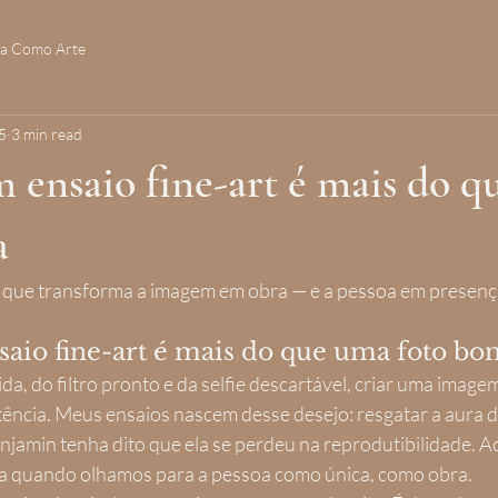
ia Como Arte
5
3 min read
 ensaio fine-art é mais do 
a
a que transforma a imagem em obra — e a pessoa em presenç
aio fine-art é mais do que uma foto bon
a, do filtro pronto e da selfie descartável, criar uma image
tência. Meus ensaios nascem desse desejo: resgatar a aura 
amin tenha dito que ela se perdeu na reprodutibilidade. Ac
a quando olhamos para a pessoa como única, como obra.