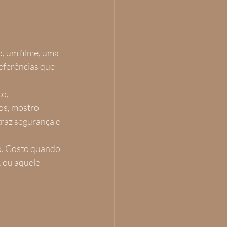
, um filme, uma 
eferências que 
o, 
os, mostro 
traz segurança e 
o. Gosto quando 
 ou aquele 