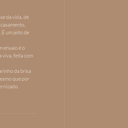
e da vida, de 
 casamento, 
 É um jeito de 
m ensaio é o 
viva, feita com 
rinho da brisa 
mesmo que por 
ernizado.