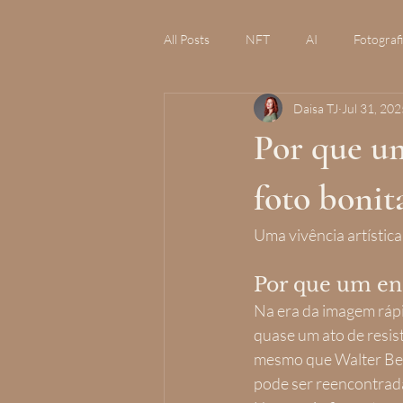
All Posts
NFT
AI
Fotograf
Daisa TJ
Jul 31, 202
Por que um
foto bonit
Uma vivência artístic
Por que um ens
Na era da imagem rápid
quase um ato de resis
mesmo que Walter Benj
pode ser reencontrad