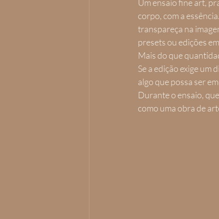
Um ensaio fine art, pr
corpo, com a essência
transpareça na imagem.
presets ou edições e
Mais do que quantidad
Se a edição exige um 
algo que possa ser e
Durante o ensaio, quer
como uma obra de arte.