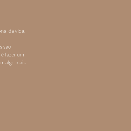
nal da vida. 
s são 
 é fazer um 
em algo mais 