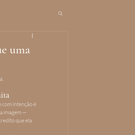
que uma
a.
ita
m com intenção é 
da imagem — 
redito que ela 