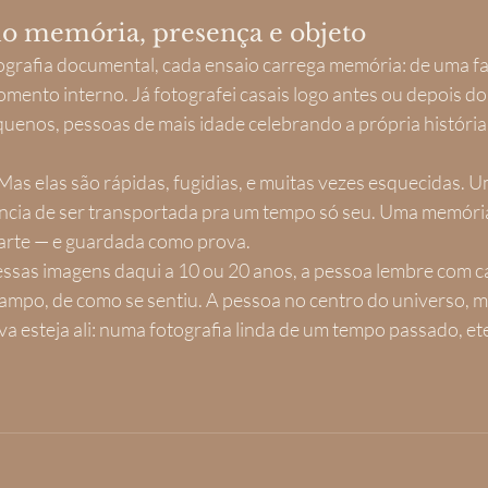
mo memória, presença e objeto
ografia documental, cada ensaio carrega memória: de uma fas
mento interno. Já fotografei casais logo antes ou depois do
quenos, pessoas de mais idade celebrando a própria história.
. Mas elas são rápidas, fugidias, e muitas vezes esquecidas. U
ncia de ser transportada pra um tempo só seu. Uma memória 
 arte — e guardada como prova.
essas imagens daqui a 10 ou 20 anos, a pessoa lembre com ca
campo, de como se sentiu. A pessoa no centro do universo, 
va esteja ali: numa fotografia linda de um tempo passado, et