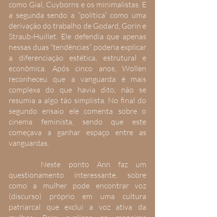
como Gial, Cuyborns e os minimalistas. E 
a segunda sendo a “política” como uma 
derivação do trabalho de Godard, Gorin e 
Straub-Huillet. Ele defendia que apenas 
nessas duas “tendências” poderia explicar 
a diferenciação estética, estrutural e 
econômica. Após cinco anos, Wollen 
reconheceu que a vanguarda é mais 
complexa do que havia dito, não se 
resumia a algo tão simplista. No final do 
segundo ensaio ele comenta sobre o 
cinema feminista, sendo que este 
começava a ganhar espaço entre as 
vanguardas.
 	Neste ponto Ann faz um 
questionamento interessante, sobre 
como a mulher pode encontrar voz 
(discurso) próprio em uma cultura 
patriarcal que exclui a voz ativa da 