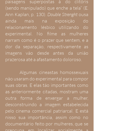
paisagens superpostas à do clitóris 
(sendo manipulado) que enche a tela” (E. 
Ann Kaplan, p. 130). 
Double Strenght
 ousa 
ainda mais na exposição do 
relacionamento lésbico utilizando do 
experimental. No filme as mulheres 
narram como é o prazer que sentem, e a 
dor da separação, respectivamente as 
imagens vão desde antes da união 
prazerosa até a afastamento doloroso.
 	Algumas cineastas homossexuais 
não usaram do experimental para compor 
suas obras. E elas tão importantes como 
as anteriormente citadas, mostram uma 
outra forma de enxergar a mulher, 
desconstruindo a imagem estabelecida 
pelo cinema comercial patriarcal. E está 
nisso sua importância, assim como no 
documentário feito por mulheres, que se 
preocupa em localizar socialmente a 