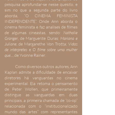
pesquisa aprofundar-se nesse quesito, e 
sim no que a segunda parte do livro 
aborda, “O CINEMA FEMINISTA 
INDEPENDENTE”. Onde Ann aborda o 
cinema feminista e faz analises de filmes 
de algumas cineastas, sendo: 
Nathalie 
Granger
, de Marguerite Duras; 
Mariana e 
Juliane
, de Margarethe Von Trotta; 
Vidas 
de intérpretes
 e 
O filme sobre uma mulher 
que...
, de Yvonne Rainer.
 	Como diversos outros autores, Ann 
Kaplan admite a dificuldade de encaixar 
diretores há vanguardas no cinema 
experimental. Ela retoma o pensamento 
de Peter Wollen, que primeiramente 
distingue as vanguardas em duas 
principais, a primeira chamada de “co-op” 
relacionada com o “institucionalizado 
mundo das artes” com representantes 