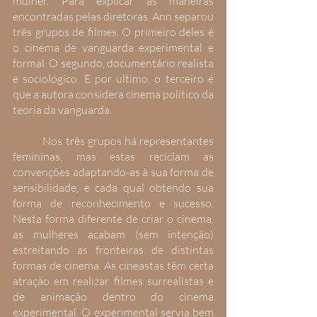
mulher. Para explicar as maneiras 
encontradas pelas diretoras, Ann separou 
três grupos de filmes. O primeiro deles é 
o cinema de vanguarda experimental e 
formal. O segundo, documentário realista 
e sociológico. E por ultimo, o terceiro é 
que a autora considera cinema político da 
teoria da vanguarda.
 	Nos três grupos há representantes 
femininas, mas estas reciclam as 
convenções adaptando-as à sua forma de 
sensibilidade, e cada qual obtendo sua 
forma de reconhecimento e sucesso. 
Nesta forma diferente de criar o cinema, 
as mulheres acabam (sem intenção) 
estreitando as fronteiras de distintas 
formas de cinema. As cineastas têm certa 
atração em realizar filmes surrealistas e 
de animação dentro do cinema 
experimental. O experimental servia bem 