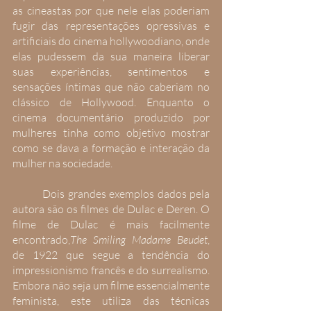
as cineastas por que nele elas poderiam 
fugir das representações opressivas e 
artificiais do cinema hollywoodiano, onde 
elas pudessem da sua maneira liberar 
suas experiências, sentimentos e 
sensações íntimas que não caberiam no 
clássico de Hollywood. Enquanto o 
cinema documentário produzido por 
mulheres tinha como objetivo mostrar 
como se dava a formação e interação da 
mulher na sociedade.
 	Dois grandes exemplos dados pela 
autora são os filmes de Dulac e Deren. O 
filme de Dulac é mais facilmente 
encontrado,
The Smiling Madame Beudet
, 
de 1922 que segue a tendência do 
impressionismo francês e do surrealismo. 
Embora não seja um filme essencialmente 
feminista, este utiliza das técnicas 