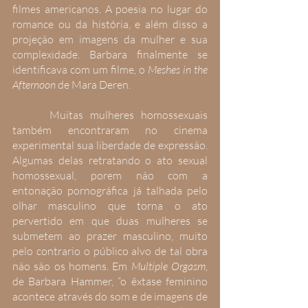
filmes americanos. A poesia no lugar do 
romance ou da história, e além disso a 
projeção em imagens da mulher e sua 
complexidade. Barbara finalmente se 
identificava com um filme, o 
Meshes in the 
Afternoon
 de Mara Deren.
 	Muitas mulheres homossexuais 
também encontraram no cinema 
experimental sua liberdade de expressão. 
Algumas delas retratando o ato sexual 
homossexual, porem não com a 
entonação pornográfica já talhada pelo 
olhar masculino que torna o ato 
pervertido em que duas mulheres se 
submetem ao prazer masculino, muito 
pelo contrario o público alvo de tal obra 
não são os homens. Em 
Multiple Orgasm
, 
de Barbara Hammer, “o êxtase feminino 
acontece através do som e de imagens de 