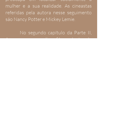
mulher e a sua realidade. As cineastas 
referidas pela autora nesse seguimento 
são Nancy Potter e Mickey Lemie.
 	No segundo capítulo da Parte II, 
Ann começa a analisar filmes dentro de 
suas peculiaridades. Começa por 
Nathalie 
Granger
 (1972) de Marguerite Duras, 
cineasta americana que tem suas 
influências da 
nouvelle vague
 francesa 
(movimento com sua maioria masculina). 
O enfoque da análise está no silêncio que 
Duras usa como forma de resistência 
feminina nos filmes. Como no longa 
Nathalie Granger, as mulheres do filme se 
mantêm em silêncio praticamente que ao 
longo de todo o filme, elas não precisam 
de palavras para se comunicar, a palavra é 
necessária para passar ao homem o que a 
mulher quer dizer não para a sua 