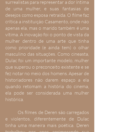
surrealistas para representar a dor íntima 
de uma mulher, e suas fantasias de 
desejos como esposa retraída. O filme faz 
crítica a instituição Casamento, onde não 
apenas ela, mas o marido também é uma 
vítima. A inovação foi o ponto de vista da 
mulher dentro de uma arte que tinha 
como prioridade (e ainda tem) o olhar 
masculino das situações. Como cineasta, 
Dulac foi um importante modelo, mulher 
que superou o preconceito existente e se 
fez notar no meio dos homens. Apesar de 
historiadores não darem espaço a ela 
quando retomam a história do cinema, 
ela pode ser considerada uma mulher 
histórica.
 	Os filmes de Deren são carregados 
e violentos, diferentemente de Dulac 
tinha uma maneira mais poética. Deren 
trabalhou por anos aprimorando sua 