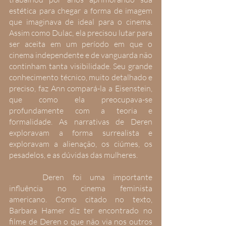
estética para chegar a forma de imagem 
que imaginava de ideal para o cinema. 
Assim como Dulac, ela precisou lutar para 
ser aceita em um período em que o 
cinema independente e de vanguarda não 
continham tanta visibilidade. Seu grande 
conhecimento técnico, muito detalhado e 
preciso, faz Ann compará-la a Eisenstein, 
que como ela preocupava-se 
profundamente com a teoria e 
formalidade. As narrativas de Deren 
exploravam a forma surrealista e 
exploravam a alienação, os ciúmes, os 
pesadelos, e as dúvidas das mulheres.
 	Deren foi uma importante 
influência no cinema feminista 
americano. Como citado no texto, 
Barbara Hamer diz ter encontrado no 
filme de Deren o que não via nos outros 