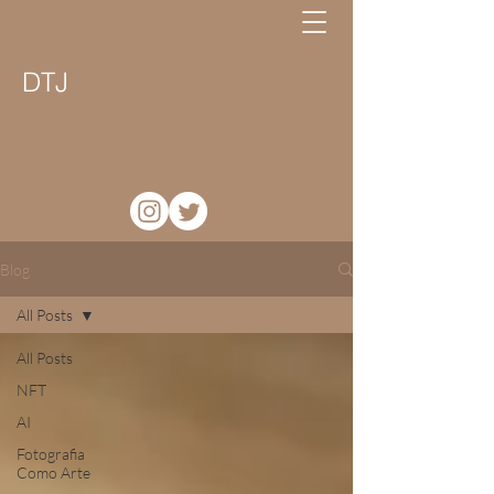
DTJ
Blog
All Posts
All Posts
NFT
AI
Fotografia
Como Arte