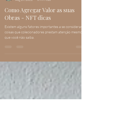
Daisa TJ
Aug 26, 2021
3 min read
Como Agregar Valor as suas
Obras - NFT dicas
Existem alguns fatores importantes a se considerar,
coisas que colecionadores prestam atenção mesmo
que você não saiba.