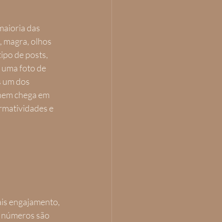
aioria das 
 magra, olhos 
ipo de posts, 
 uma foto de 
 um dos 
 nem chega em 
rmatividades e 
is engajamento, 
l números são 