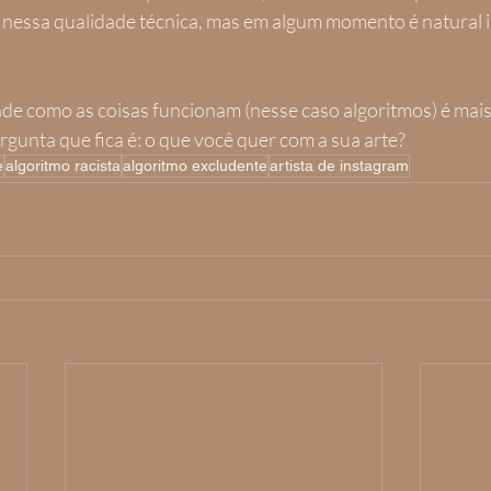
 nessa qualidade técnica, mas em algum momento é natural ir
e como as coisas funcionam (nesse caso algoritmos) é mais f
ergunta que fica é: o que você quer com a sua arte?
e
algoritmo racista
algoritmo excludente
artista de instagram