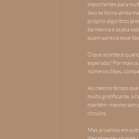
importantes para muito
Isso se torna ainda ma
próprio algoritmo já e
da mesma e acaba sabo
quem aprecia esse tipo
O que acontece quando
esperada? Por mais que
números (likes, compa
Ao mesmo tempo que se
muito gratificante, a 
mantém -mesmo sem pe
circulos.
Mas aí caímos em outro
literalmente- só mais 