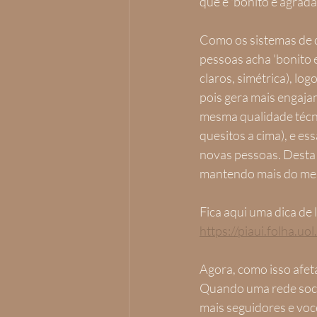
que é 'bonito e agrada'
Como os sistemas de d
pessoas acha 'bonito 
claros, simétrica), log
pois gera mais engaja
mesma qualidade técn
quesitos a cima), e e
novas pessoas. Desta 
mantendo mais do mes
Fica aqui uma dica de 
https://piaui.folha.u
Agora, como isso afeta
Quando uma rede socia
mais seguidores e você