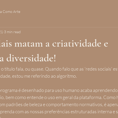
ia Como Arte
21
3 min read
ais matam a criatividade e
 diversidade!
o título fala, ou quase. Quando falo que as 'redes sociais' e
sidade, estou me referindo ao algoritmo.
programa é desenhado para uso humano acaba aprendendo 
rio, bem como entende o uso em geral da plataforma. Como
om padrões de beleza e comportamento normativos, é apenas
l aprenda com as nossas preferências estruturadas interna e 