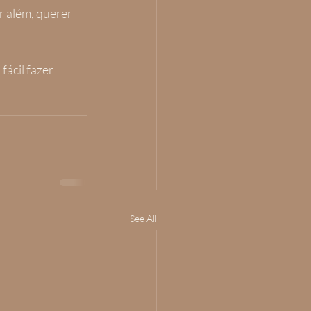
 além, querer 
ácil fazer 
See All