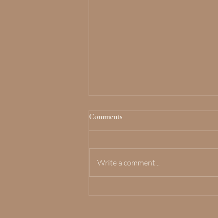
Comments
Write a comment...
Por que imagens feitas por IA não
são fotografias de verdade