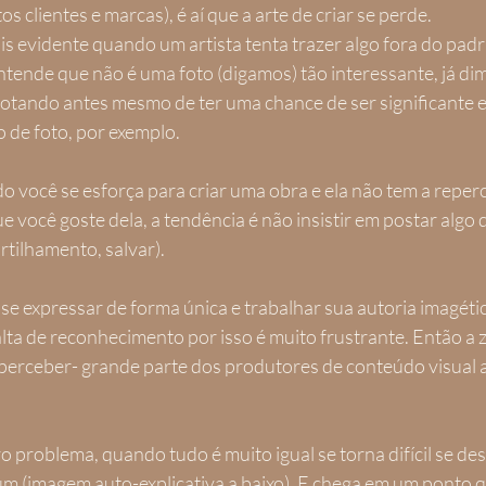
s clientes e marcas), é aí que a arte de criar se perde.
is evidente quando um artista tenta trazer algo fora do padrã
ntende que não é uma foto (digamos) tão interessante, já dim
tando antes mesmo de ter uma chance de ser significante e
 de foto, por exemplo.
 você se esforça para criar uma obra e ela não tem a reper
 você goste dela, a tendência é não insistir em postar algo 
rtilhamento, salvar).
 expressar de forma única e trabalhar sua autoria imagétic
falta de reconhecimento por isso é muito frustrante. Então a 
rceber- grande parte dos produtores de conteúdo visual
 problema, quando tudo é muito igual se torna difícil se desta
um (imagem auto-explicativa a baixo). E chega em um ponto qu