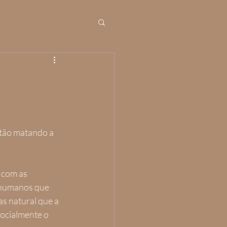
stão matando a 
com as 
 humanos que 
 natural que a 
socialmente o 