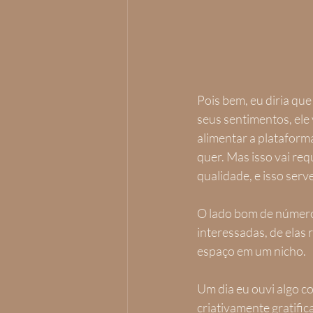
Pois bem, eu diria que
seus sentimentos, ele 
alimentar a plataforma
quer. Mas isso vai re
qualidade, e isso serv
O lado bom de número
interessadas, de elas
espaço em um nicho.
Um dia eu ouvi algo c
criativamente gratific