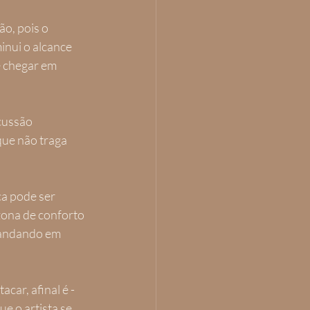
o, pois o 
inui o alcance 
 chegar em 
cussão 
que não traga 
a pode ser 
zona de conforto 
 andando em 
car, afinal é - 
e o artista se 