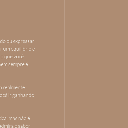
ndo ou expressar 
r um equilibrio e 
 o que você 
nem sempre é 
m realmente 
ocê ir ganhando 
ica, mas não é 
admira e saber 