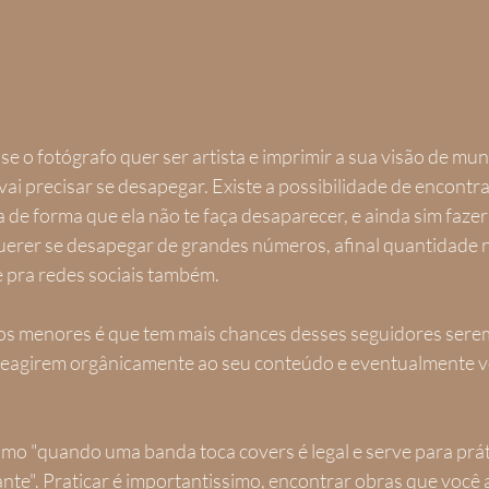
 se o fotógrafo quer ser artista e imprimir a sua visão de mu
vai precisar se desapegar. Existe a possibilidade de encontra
 de forma que ela não te faça desaparecer, e ainda sim fazer
querer se desapegar de grandes números, afinal quantidade 
e pra redes sociais também.
s menores é que tem mais chances desses seguidores sere
 reagirem orgânicamente ao seu conteúdo e eventualmente v
omo "quando uma banda toca covers é legal e serve para prát
ante". Praticar é importantissimo, encontrar obras que você 