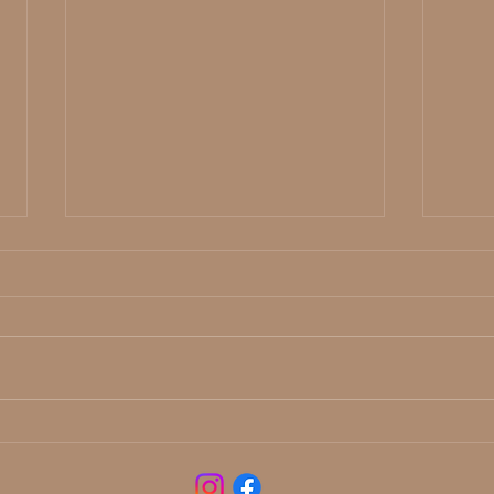
Por que um ensaio fine-art é mais
Como
do que uma foto bonita
Artís