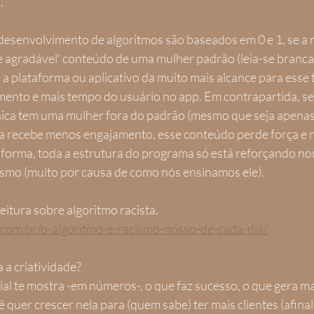
.
esenvolvimento de algoritmos são baseados em 0 e 1, se a m
e agradável' conteúdo de uma mulher padrão (leia-se branca,
o a plataforma ou aplicativo da muito mais alcance para esse t
mento e mais tempo do usuário no app. Em contrapartida, se
ica tem uma mulher fora do padrão (mesmo que seja apenas
ssa recebe menos engajamento, esse conteúdo perde força e
forma, toda a estrutura do programa só está reforçando no
mo (muito por causa de como nós ensinamos ele).
leitura sobre algoritmo racista.
ol.com.br/o-algoritmo-e-racismo-nosso-de-cada-dia/
 a criatividade?
l te mostra -em números-, o que faz sucesso, o que gera ma
 quer crescer nela para (quem sabe) ter mais clientes (afina