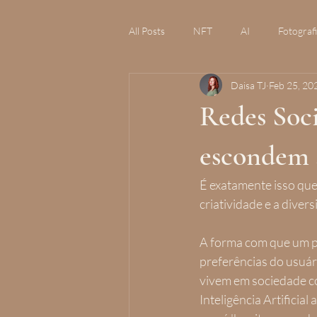
All Posts
NFT
AI
Fotograf
Daisa TJ
Feb 25, 20
Redes Soci
escondem a
É exatamente isso que 
criatividade e a diver
A forma com que um 
preferências do usuá
vivem em sociedade c
Inteligência Artificia