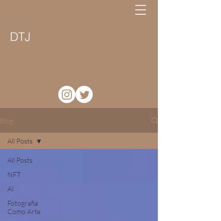
DTJ
Blog
All Posts
All Posts
NFT
AI
Fotografia
Como Arte